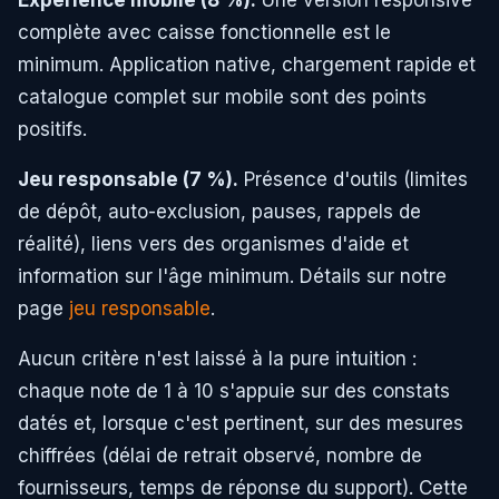
Expérience mobile (8 %).
Une version responsive
complète avec caisse fonctionnelle est le
minimum. Application native, chargement rapide et
catalogue complet sur mobile sont des points
positifs.
Jeu responsable (7 %).
Présence d'outils (limites
de dépôt, auto-exclusion, pauses, rappels de
réalité), liens vers des organismes d'aide et
information sur l'âge minimum. Détails sur notre
page
jeu responsable
.
Aucun critère n'est laissé à la pure intuition :
chaque note de 1 à 10 s'appuie sur des constats
datés et, lorsque c'est pertinent, sur des mesures
chiffrées (délai de retrait observé, nombre de
fournisseurs, temps de réponse du support). Cette