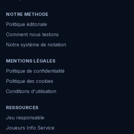
NOTRE MÉTHODE
Politique éditoriale
Comment nous testons
Notre système de notation
MENTIONS LÉGALES
Politique de confidentialité
Politique des cookies
Conditions d'utilisation
RESSOURCES
Jeu responsable
Joueurs Info Service