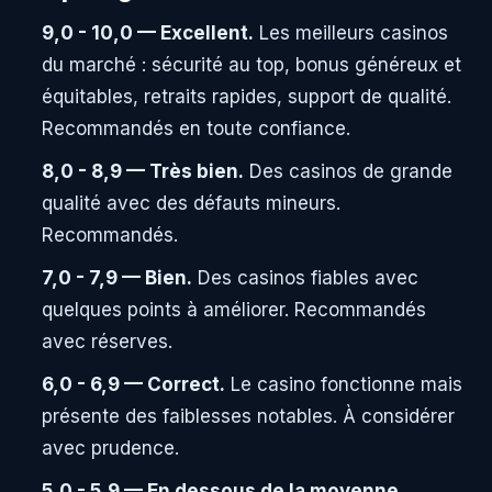
9,0 - 10,0 — Excellent.
Les meilleurs casinos
du marché : sécurité au top, bonus généreux et
équitables, retraits rapides, support de qualité.
Recommandés en toute confiance.
8,0 - 8,9 — Très bien.
Des casinos de grande
qualité avec des défauts mineurs.
Recommandés.
7,0 - 7,9 — Bien.
Des casinos fiables avec
quelques points à améliorer. Recommandés
avec réserves.
6,0 - 6,9 — Correct.
Le casino fonctionne mais
présente des faiblesses notables. À considérer
avec prudence.
5,0 - 5,9 — En dessous de la moyenne.