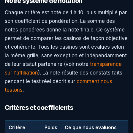
Notre système de notation
Chaque critère est noté de 1 à 10, puis multiplié par
son coefficient de pondération. La somme des
notes pondérées donne la note finale. Ce système
permet de comparer les casinos de façon objective
et cohérente. Tous les casinos sont évalués selon
la même grille, sans exception et indépendamment
de leur statut partenaire (voir notre
transparence
sur l'affiliation
). La note résulte des constats faits
pendant le test réel décrit sur
comment nous
testons
.
Critères et coefficients
Critère
Poids
Ce que nous évaluons