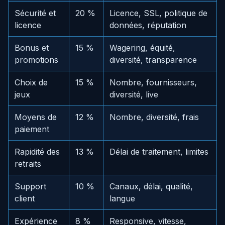
Sécurité et
20 %
Licence, SSL, politique de
licence
données, réputation
Bonus et
15 %
Wagering, équité,
promotions
diversité, transparence
Choix de
15 %
Nombre, fournisseurs,
jeux
diversité, live
Moyens de
12 %
Nombre, diversité, frais
paiement
Rapidité des
13 %
Délai de traitement, limites
retraits
Support
10 %
Canaux, délai, qualité,
client
langue
Expérience
8 %
Responsive, vitesse,