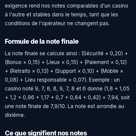
exigence rend nos notes comparables d'un casino
à l'autre et stables dans le temps, tant que les
conditions de l'opérateur ne changent pas.
Formule de la note finale
La note finale se calcule ainsi : (Sécurité × 0,20) +
(Bonus × 0,15) + (Jeux × 0,15) + (Paiement × 0,12)
+ (Retraits × 0,13) + (Support × 0,10) + (Mobile ×
0,08) + (Jeu responsable × 0,07). Exemple : un
casino noté 9, 7, 8, 8, 9, 7, 8 et 6 donne (1,8 + 1,05
+ 1,2 + 0,96 + 1,17 + 0,7 + 0,64 + 0,42) = 7,94, soit
une note finale de 7,9/10. La note est arrondie au
dixième.
Ce que signifient nos notes