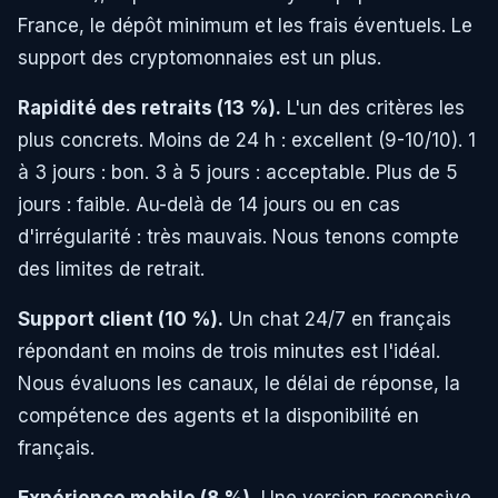
France, le dépôt minimum et les frais éventuels. Le
support des cryptomonnaies est un plus.
Rapidité des retraits (13 %).
L'un des critères les
plus concrets. Moins de 24 h : excellent (9-10/10). 1
à 3 jours : bon. 3 à 5 jours : acceptable. Plus de 5
jours : faible. Au-delà de 14 jours ou en cas
d'irrégularité : très mauvais. Nous tenons compte
des limites de retrait.
Support client (10 %).
Un chat 24/7 en français
répondant en moins de trois minutes est l'idéal.
Nous évaluons les canaux, le délai de réponse, la
compétence des agents et la disponibilité en
français.